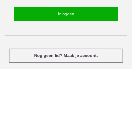
o
s
r
e
Inloggen
d
r
n
a
m
e
Nog geen lid? Maak je account.