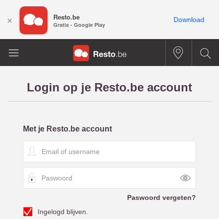
Resto.be
×
Download
Gratis - Google Play
Login op je Resto.be account
Met je Resto.be account
E
m
a
P
i
a
l
s
o
Paswoord vergeten?
w
f
Ingelogd blijven.
o
u