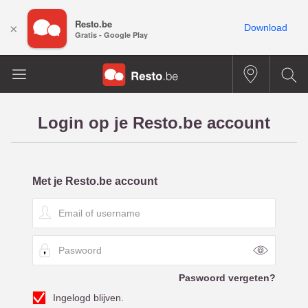
Resto.be
×
Download
Gratis - Google Play
Login op je Resto.be account
Met je Resto.be account
E
m
a
P
i
a
l
s
o
Paswoord vergeten?
w
f
Ingelogd blijven.
o
u