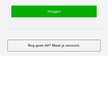
o
s
r
e
Inloggen
d
r
n
a
m
e
Nog geen lid? Maak je account.