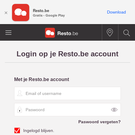
Resto.be
×
Download
Gratis - Google Play
Login op je Resto.be account
Met je Resto.be account
E
m
a
P
i
a
l
s
o
Paswoord vergeten?
w
f
Ingelogd blijven.
o
u