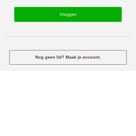
o
s
r
e
Inloggen
d
r
n
a
m
e
Nog geen lid? Maak je account.