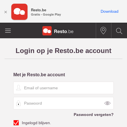
Resto.be
×
Download
Gratis - Google Play
Login op je Resto.be account
Met je Resto.be account
E
m
a
P
i
a
l
s
o
Paswoord vergeten?
w
f
Ingelogd blijven.
o
u