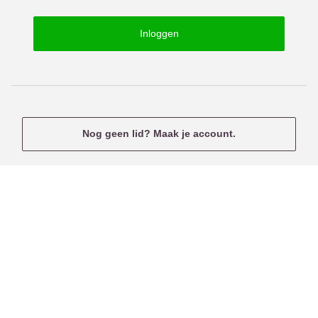
o
s
r
e
Inloggen
d
r
n
a
m
e
Nog geen lid? Maak je account.