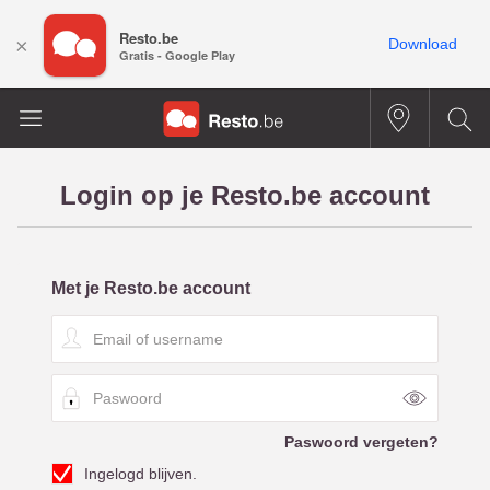
Resto.be
×
Download
Gratis - Google Play
Login op je Resto.be account
Met je Resto.be account
E
m
a
P
i
a
l
s
o
Paswoord vergeten?
w
f
Ingelogd blijven.
o
u