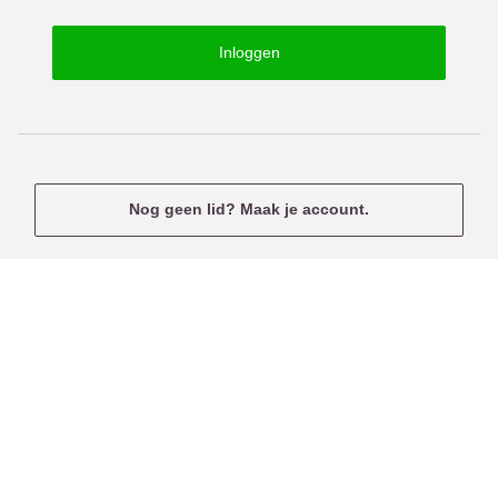
o
s
r
e
Inloggen
d
r
n
a
m
e
Nog geen lid? Maak je account.