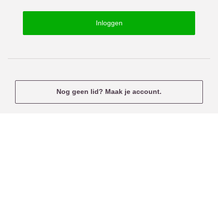
o
s
r
e
Inloggen
d
r
n
a
m
e
Nog geen lid? Maak je account.