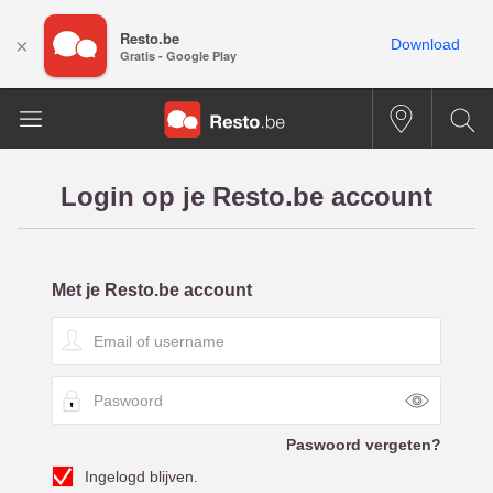
Resto.be
×
Download
Gratis - Google Play
Login op je Resto.be account
Met je Resto.be account
E
m
a
P
i
a
l
s
o
Paswoord vergeten?
w
f
Ingelogd blijven.
o
u