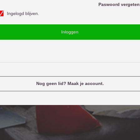
o
Paswoord vergeten
w
Ingelogd blijven.
o
u
o
e
Inloggen
d
n
a
m
e
Nog geen lid? Maak je account.