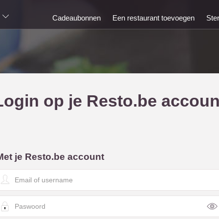
Cadeaubonnen
Een restaurant toevoegen
Ste
Login op je Resto.be accoun
Met je Resto.be account
E
m
a
P
a