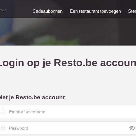
Cadeaubonnen
Een restaurant toevoegen
Ste
Login op je Resto.be accoun
Met je Resto.be account
E
m
a
P
a