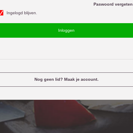
o
Paswoord vergeten
w
Ingelogd blijven.
o
u
o
e
Inloggen
d
n
a
m
e
Nog geen lid? Maak je account.