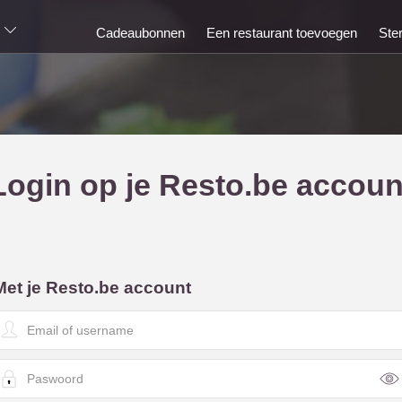
Cadeaubonnen
Een restaurant toevoegen
Ste
Login op je Resto.be accoun
Met je Resto.be account
E
m
a
P
a