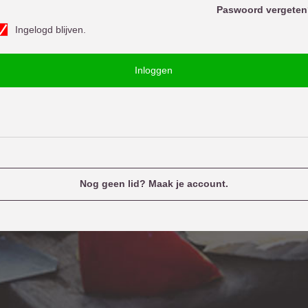
o
Paswoord vergeten
w
Ingelogd blijven.
o
u
o
e
Inloggen
d
n
a
m
e
Nog geen lid? Maak je account.