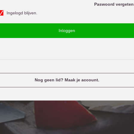
o
Paswoord vergeten
w
Ingelogd blijven.
o
u
o
e
Inloggen
d
n
a
m
e
Nog geen lid? Maak je account.