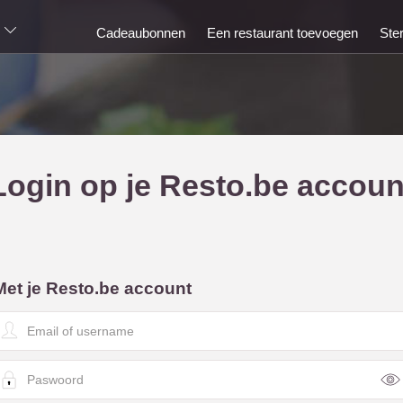
Cadeaubonnen
Een restaurant toevoegen
Ste
Login op je Resto.be accoun
Met je Resto.be account
E
m
a
P
a