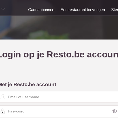
Cadeaubonnen
Een restaurant toevoegen
Ste
Login op je Resto.be accoun
Met je Resto.be account
E
m
a
P
a