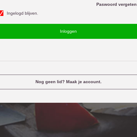
o
Paswoord vergeten
w
Ingelogd blijven.
o
u
o
e
Inloggen
d
n
a
m
e
Nog geen lid? Maak je account.