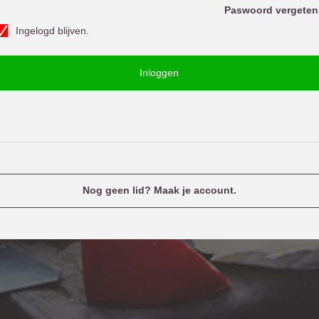
o
Paswoord vergeten
w
Ingelogd blijven.
o
u
o
e
Inloggen
d
n
a
m
e
Nog geen lid? Maak je account.