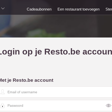
Cadeaubonnen
Een restaurant toevoegen
Ste
Login op je Resto.be accoun
Met je Resto.be account
E
m
a
P
a