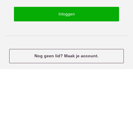
o
s
r
e
Inloggen
d
r
n
a
m
e
Nog geen lid? Maak je account.