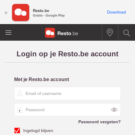
Resto.be
×
Download
Gratis - Google Play
Login op je Resto.be account
Met je Resto.be account
E
m
a
P
i
a
l
s
o
Paswoord vergeten?
w
f
Ingelogd blijven.
o
u