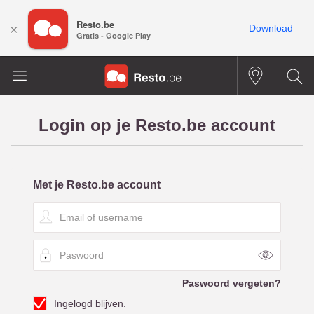
Resto.be
×
Download
Gratis - Google Play
Login op je Resto.be account
Met je Resto.be account
E
m
a
P
i
a
l
s
o
Paswoord vergeten?
w
f
Ingelogd blijven.
o
u