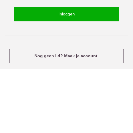
o
s
r
e
Inloggen
d
r
n
a
m
e
Nog geen lid? Maak je account.