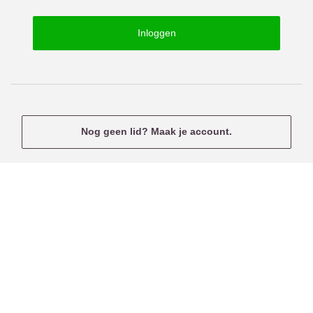
o
s
r
e
Inloggen
d
r
n
a
m
e
Nog geen lid? Maak je account.