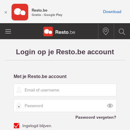
Resto.be
×
Download
Gratis - Google Play
Login op je Resto.be account
Met je Resto.be account
E
m
a
P
i
a
l
s
o
Paswoord vergeten?
w
f
Ingelogd blijven.
o
u