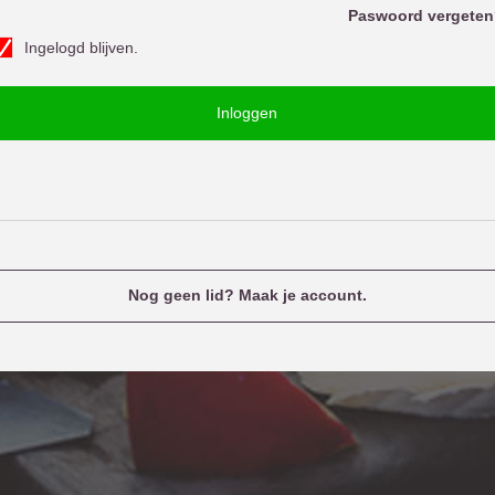
o
Paswoord vergeten
w
Ingelogd blijven.
o
u
o
e
Inloggen
d
n
a
m
e
Nog geen lid? Maak je account.