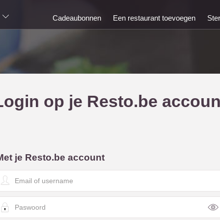
Cadeaubonnen
Een restaurant toevoegen
Ste
Login op je Resto.be accoun
Met je Resto.be account
E
m
a
P
a