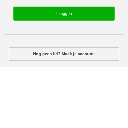
o
s
r
e
Inloggen
d
r
n
a
m
e
Nog geen lid? Maak je account.