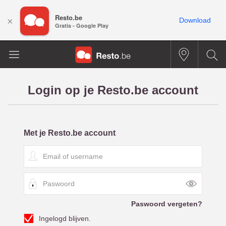
Resto.be
×
Download
Gratis - Google Play
Login op je Resto.be account
Met je Resto.be account
E
m
a
P
i
a
l
s
o
Paswoord vergeten?
w
f
Ingelogd blijven.
o
u