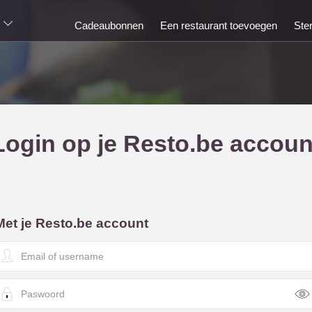
Cadeaubonnen
Een restaurant toevoegen
Ste
Login op je Resto.be accoun
Met je Resto.be account
E
m
a
P
a