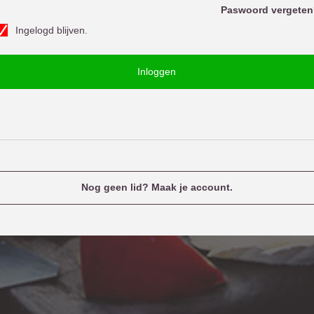
o
Paswoord vergeten
w
Ingelogd blijven.
o
u
o
e
Inloggen
d
n
a
m
e
Nog geen lid? Maak je account.