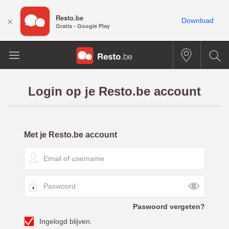
Resto.be
×
Download
Gratis - Google Play
Login op je Resto.be account
Met je Resto.be account
E
m
a
P
i
a
l
s
o
Paswoord vergeten?
w
f
Ingelogd blijven.
o
u