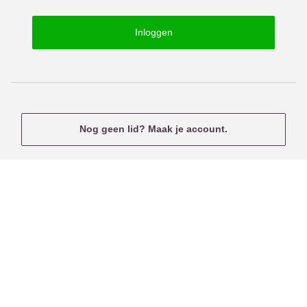
o
s
r
e
Inloggen
d
r
n
a
m
e
Nog geen lid? Maak je account.