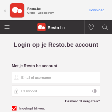
Resto.be
×
Download
Gratis - Google Play
Login op je Resto.be account
Met je Resto.be account
E
m
a
P
i
a
l
s
o
Paswoord vergeten?
w
f
Ingelogd blijven.
o
u