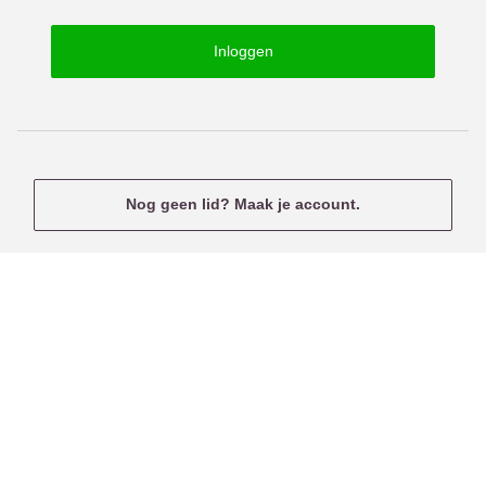
o
s
r
e
Inloggen
d
r
n
a
m
e
Nog geen lid? Maak je account.