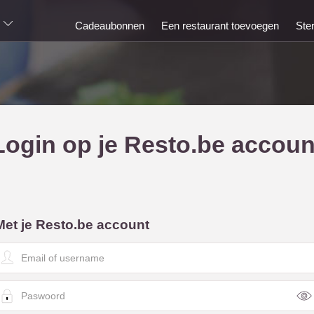
Cadeaubonnen
Een restaurant toevoegen
Ste
Login op je Resto.be accoun
Met je Resto.be account
E
m
a
P
a