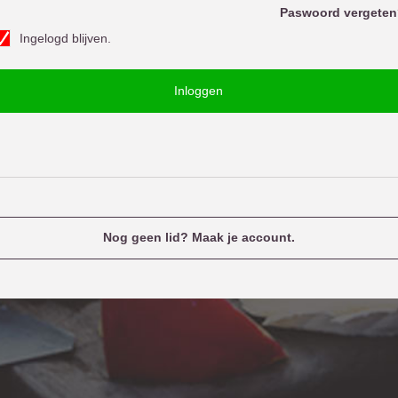
o
Paswoord vergeten
w
Ingelogd blijven.
o
u
o
e
Inloggen
d
n
a
m
e
Nog geen lid? Maak je account.