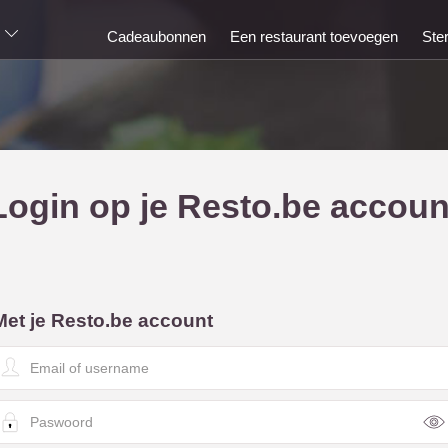
Cadeaubonnen
Een restaurant toevoegen
Ste
Login op je Resto.be accoun
Met je Resto.be account
E
m
a
P
a