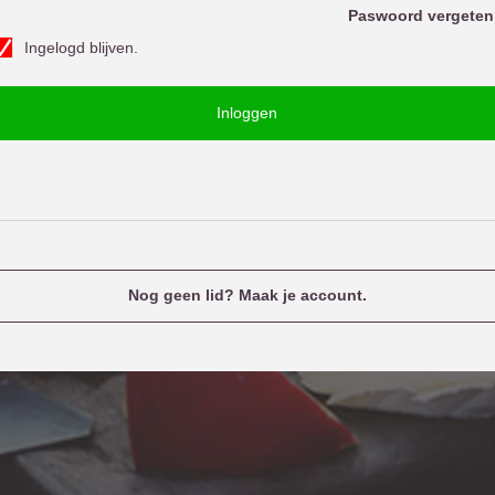
o
Paswoord vergeten
w
Ingelogd blijven.
o
u
o
e
Inloggen
d
n
a
m
e
Nog geen lid? Maak je account.