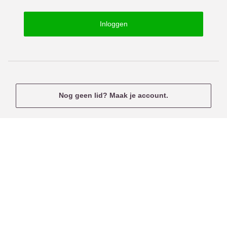
o
s
r
e
Inloggen
d
r
n
a
m
e
Nog geen lid? Maak je account.