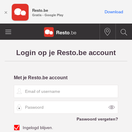
Resto.be
×
Download
Gratis - Google Play
Login op je Resto.be account
Met je Resto.be account
E
m
a
P
i
a
l
s
o
Paswoord vergeten?
w
f
Ingelogd blijven.
o
u