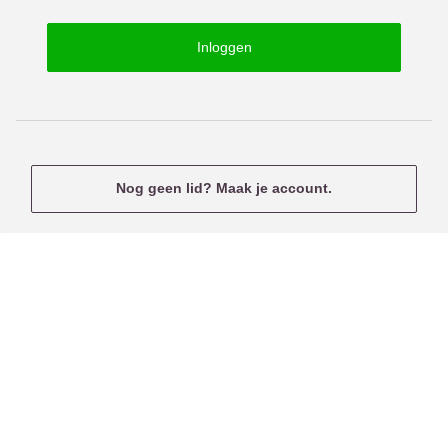
o
s
r
e
Inloggen
d
r
n
a
m
e
Nog geen lid? Maak je account.