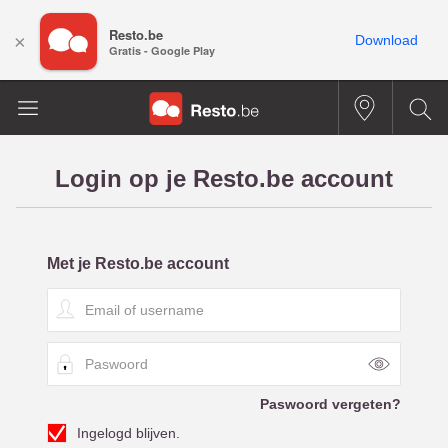
Resto.be
×
Download
Gratis - Google Play
Login op je Resto.be account
Met je Resto.be account
E
m
a
P
i
a
l
s
o
Paswoord vergeten?
w
f
Ingelogd blijven.
o
u