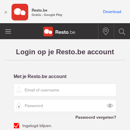
Resto.be
×
Download
Gratis - Google Play
Login op je Resto.be account
Met je Resto.be account
E
m
a
P
i
a
l
s
o
Paswoord vergeten?
w
f
Ingelogd blijven.
o
u