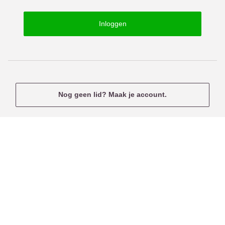
o
s
r
e
Inloggen
d
r
n
a
m
e
Nog geen lid? Maak je account.