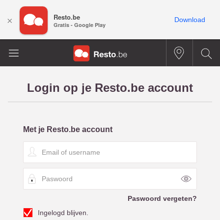
Resto.be
×
Download
Gratis - Google Play
Login op je Resto.be account
Met je Resto.be account
E
m
a
P
i
a
l
s
o
Paswoord vergeten?
w
f
Ingelogd blijven.
o
u