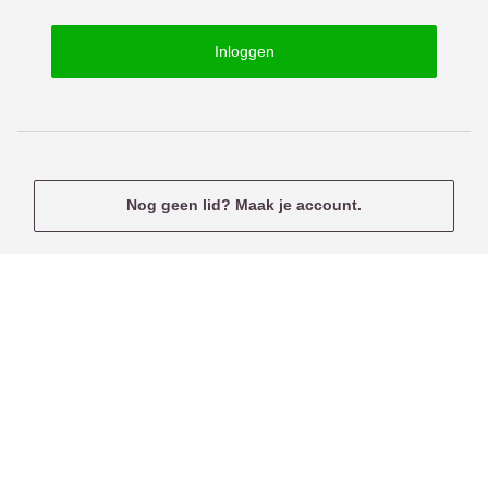
o
s
r
e
Inloggen
d
r
n
a
m
e
Nog geen lid? Maak je account.