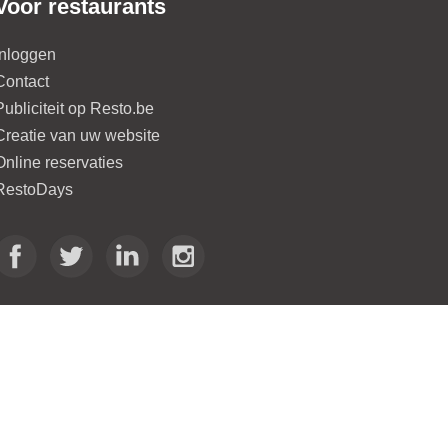
Voor restaurants
Inloggen
Contact
Publiciteit op Resto.be
Creatie van uw website
Online reservaties
RestoDays