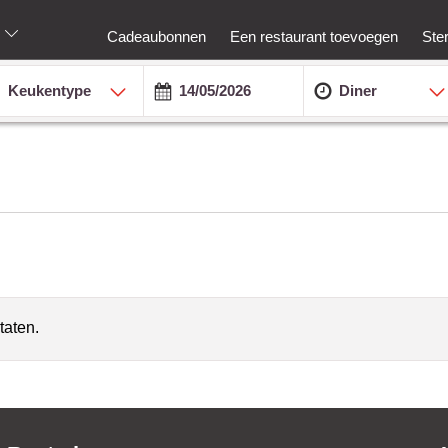
Cadeaubonnen
Een restaurant toevoegen
Ste
Keukentype
Diner
taten.