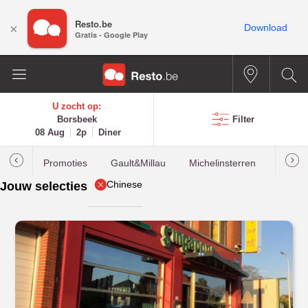
Resto.be
×
Download
Gratis - Google Play
U zocht op:
Borsbeek
Filter
08 Aug
2p
Diner
Promoties
Gault&Millau
Michelinsterren
Meest
Chinese
Jouw selecties