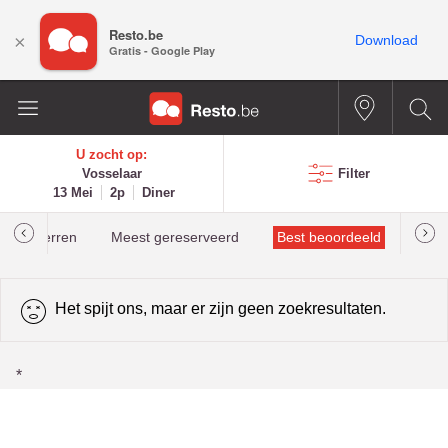
Resto.be
×
Download
Gratis - Google Play
U zocht op:
Vosselaar
Filter
13 Mei
2p
Diner
helinsterren
Meest gereserveerd
Best beoordeeld
Het spijt ons, maar er zijn geen zoekresultaten.
*