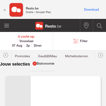
Resto.be
×
Download
Gratis - Google Play
U zocht op:
Vosselaar
Filter
07 Aug
2p
Diner
Promoties
Gault&Millau
Michelinsterren
Meest
Bistronomie
Jouw selecties