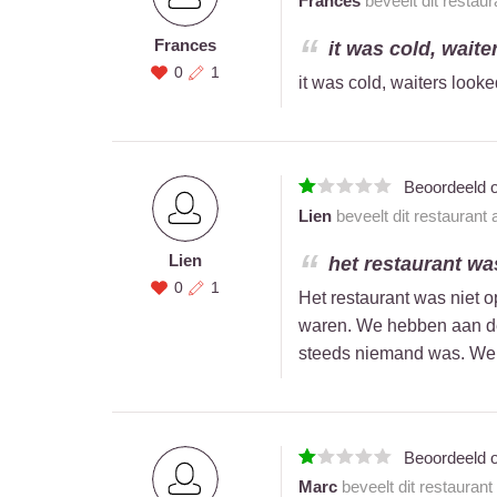
Frances
beveelt dit restau
Frances
it was cold, waite
0
1
it was cold, waiters look
Beoordeeld 
Lien
beveelt dit restaurant
Lien
het restaurant wa
0
1
Het restaurant was niet 
waren. We hebben aan de
steeds niemand was. We z
Beoordeeld 
Marc
beveelt dit restaurant