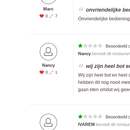
Marc
onvriendelijke be
0
7
Onvriendelijke bediening,
Beoordeeld 
Nancy
beveelt dit restaura
Nancy
wij zijn heel bot 
0
1
Wij zijn heel bot en hee
hebben dit nog nooit mee
gaan eten omdat wij gewo
Beoordeeld 
IVAREM
beveelt dit restau