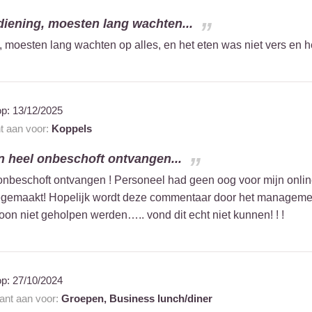
diening, moesten lang wachten...
 moesten lang wachten op alles, en het eten was niet vers en he
op:
13/12/2025
nt aan voor:
Koppels
en heel onbeschoft ontvangen...
l onbeschoft ontvangen ! Personeel had geen oog voor mijn onli
gemaakt! Hopelijk wordt deze commentaar door het management 
on niet geholpen werden….. vond dit echt niet kunnen! ! !
op:
27/10/2024
rant aan voor:
Groepen,
Business lunch/diner