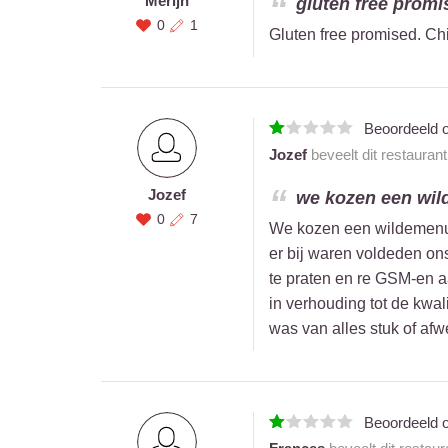
Merijn
gluten free promis
0
1
Gluten free promised. Chie
Beoordeeld 
Jozef
beveelt dit restauran
Jozef
we kozen een wild
0
7
We kozen een wildemenu, m
er bij waren voldeden on
te praten en re GSM-en aa
in verhouding tot de kwali
was van alles stuk of af
Beoordeeld 