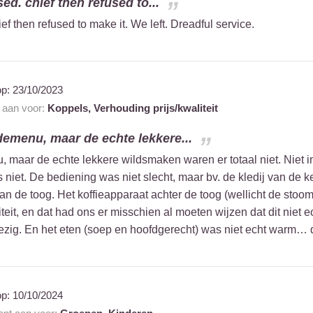
ed. chief then refused to...
f then refused to make it. We left. Dreadful service.
op:
23/10/2023
t aan voor:
Koppels,
Verhouding prijs/kwaliteit
emenu, maar de echte lekkere...
aar de echte lekkere wildsmaken waren er totaal niet. Niet in 
s niet. De bediening was niet slecht, maar bv. de kledij van d
n de toog. Het koffieapparaat achter de toog (wellicht de stoom
teit, en dat had ons er misschien al moeten wijzen dat dit niet ec
wezig. En het eten (soep en hoofdgerecht) was niet echt warm… 
op:
10/10/2024