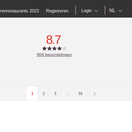
NL
Login
rrenrestaurants 2023
Registreren
8.7
904
beoordelingen
1
2
3
...
91