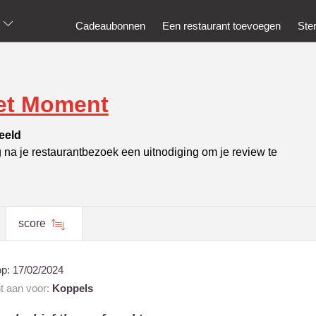
Cadeaubonnen
Een restaurant toevoegen
Ste
et Moment
eeld
g na je restaurantbezoek een uitnodiging om je review te
score
op:
17/02/2024
nt aan voor:
Koppels