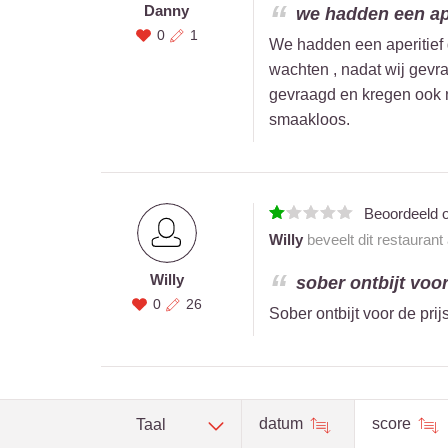
Danny
we hadden een ape
0
1
We hadden een aperitief
wachten , nadat wij gevr
gevraagd en kregen ook n
smaakloos.
Beoordeeld 
Willy
beveelt dit restaurant
Willy
sober ontbijt voor
0
26
Sober ontbijt voor de pr
datum
score
Taal