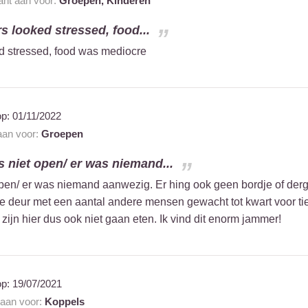
rant aan voor:
Groepen,
Kinderen
rs looked stressed, food...
ed stressed, food was mediocre
op:
01/11/2022
 aan voor:
Groepen
s niet open/ er was niemand...
open/ er was niemand aanwezig. Er hing ook geen bordje of derge
 deur met een aantal andere mensen gewacht tot kwart voor ti
ijn hier dus ook niet gaan eten. Ik vind dit enorm jammer!
op:
19/07/2021
 aan voor:
Koppels