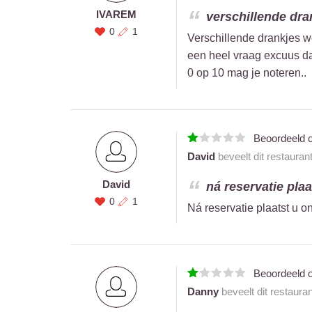
IVAREM
verschillende dra
0
1
Verschillende drankjes w
een heel vraag excuus da
0 op 10 mag je noteren..
Beoordeeld 
David
beveelt dit restauran
David
ná reservatie plaa
0
1
Ná reservatie plaatst u 
Beoordeeld 
Danny
beveelt dit restaura