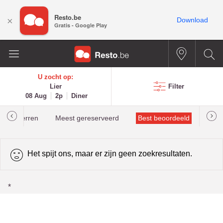
Resto.be
×
Download
Gratis - Google Play
U zocht op:
Lier
Filter
08 Aug
2p
Diner
helinsterren
Meest gereserveerd
Best beoordeeld
Het spijt ons, maar er zijn geen zoekresultaten.
*