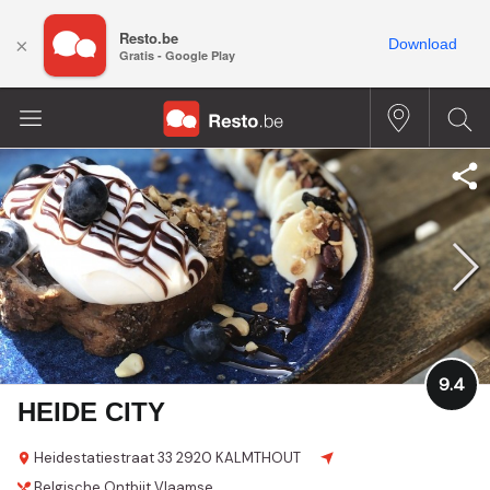
Resto.be
×
Download
Gratis - Google Play
9.4
HEIDE CITY
Heidestatiestraat 33
2920 KALMTHOUT
Belgische
Ontbijt
Vlaamse