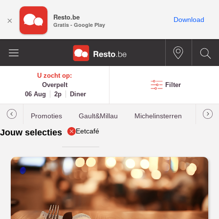
Resto.be
×
Download
Gratis - Google Play
U zocht op:
Overpelt
Filter
06 Aug
2p
Diner
Promoties
Gault&Millau
Michelinsterren
Meest
Eetcafé
Jouw selecties