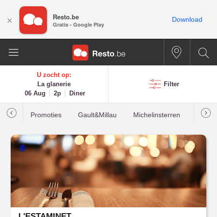
Resto.be
×
Download
Gratis - Google Play
U zocht op:
La glanerie
Filter
06 Aug
2p
Diner
Promoties
Gault&Millau
Michelinsterren
Meest
L'ESTAMINET