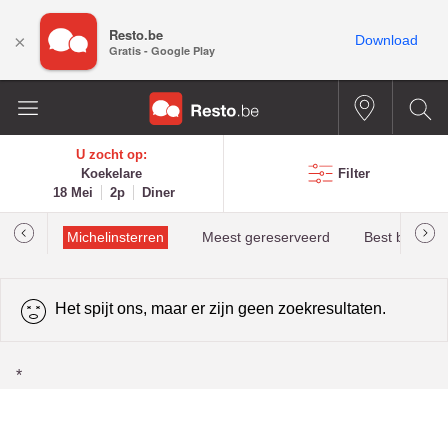
Resto.be
×
Download
Gratis - Google Play
U zocht op:
Koekelare
Filter
18 Mei
2p
Diner
illau
Michelinsterren
Meest gereserveerd
Best beoorde
Het spijt ons, maar er zijn geen zoekresultaten.
*