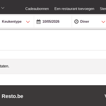
Cadeaubonnen
Een restaurant toevoegen
Ste
Keukentype
Diner
taten.
Resto.be