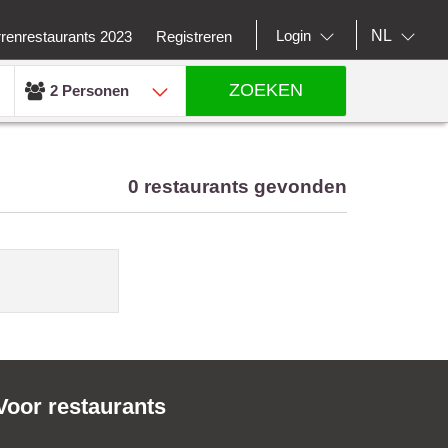
NL
Login
rrenrestaurants 2023
Registreren
ZOEKEN
2 Personen
0 restaurants gevonden
Voor restaurants