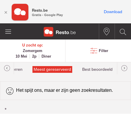
Resto.be
×
Download
Gratis - Google Play
U zocht op:
Zomergem
Filter
10 Mei
2p
Diner
helinsterren
Meest gereserveerd
Best beoordeeld
Het spijt ons, maar er zijn geen zoekresultaten.
*