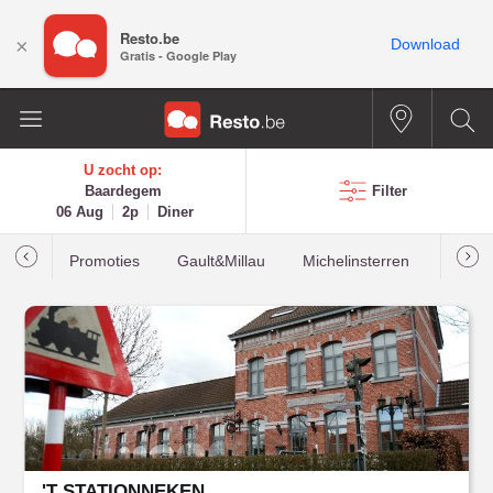
Resto.be
×
Download
Gratis - Google Play
U zocht op:
Baardegem
Filter
06 Aug
2p
Diner
Promoties
Gault&Millau
Michelinsterren
Meest
'T STATIONNEKEN