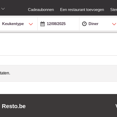
Cadeaubonnen
Een restaurant toevoegen
Ste
Keukentype
Diner
taten.
Resto.be