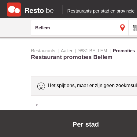
Restaurants per stad en provincie
Restaurants
Aalter
9881 BELLEM
Promoties
Restaurant promoties Bellem
Het spijt ons, maar er zijn geen zoekresul
*
Per stad