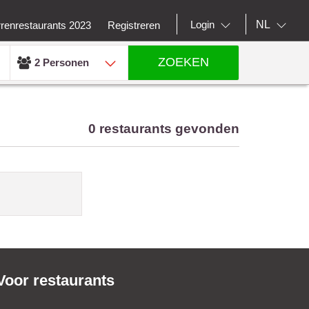
NL
Login
rrenrestaurants 2023
Registreren
ZOEKEN
2 Personen
0 restaurants gevonden
Voor restaurants