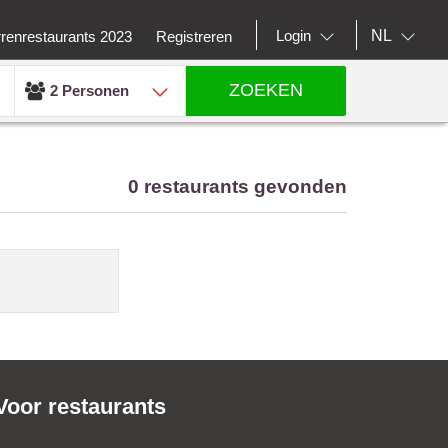
NL
Login
rrenrestaurants 2023
Registreren
ZOEKEN
2 Personen
0 restaurants gevonden
Voor restaurants