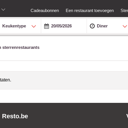
Cadeaubonnen
Een restaurant toevoegen
Ste
Keukentype
Diner
n sterrenrestaurants
taten.
Resto.be