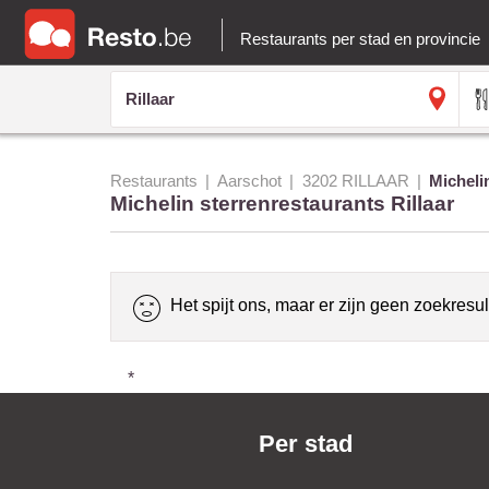
Restaurants per stad en provincie
Restaurants
Aarschot
3202 RILLAAR
Micheli
Michelin sterrenrestaurants Rillaar
Het spijt ons, maar er zijn geen zoekresul
*
Per stad