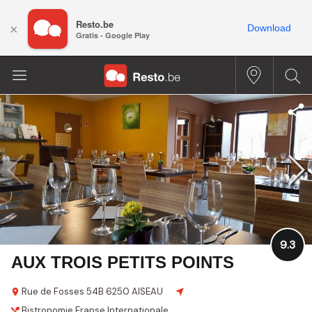
Resto.be
×
Download
Gratis - Google Play
9.3
AUX TROIS PETITS POINTS
Rue de Fosses 54B
6250 AISEAU
Bistronomie
Franse
Internationale