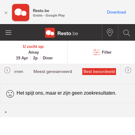
Resto.be
×
Download
Gratis - Google Play
U zocht op:
Amay
Filter
19 Apr
2p
Diner
helinsterren
Meest gereserveerd
Best beoordeeld
Het spijt ons, maar er zijn geen zoekresultaten.
*