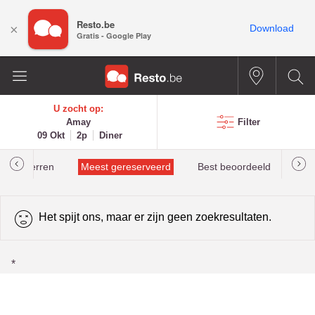
Resto.be
×
Download
Gratis - Google Play
U zocht op:
Amay
Filter
09 Okt
2p
Diner
helinsterren
Meest gereserveerd
Best beoordeeld
Het spijt ons, maar er zijn geen zoekresultaten.
*