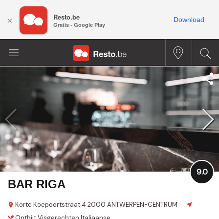
Resto.be
×
Download
Gratis - Google Play
9.0
BAR RIGA
Korte Koepoortstraat 4
2000 ANTWERPEN-CENTRUM
Ontbijt
Visgerechten
Italiaanse