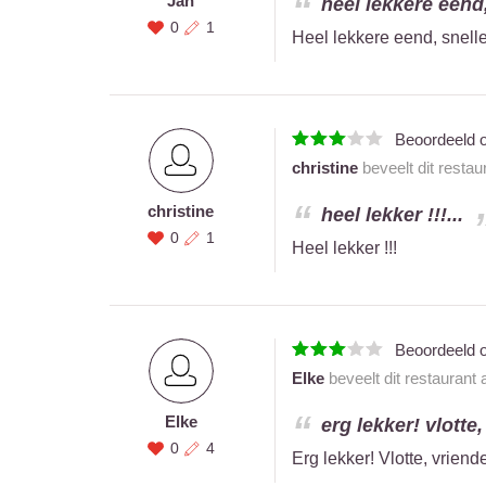
Jan
heel lekkere eend,
0
1
Heel lekkere eend, snelle
Beoordeeld 
christine
beveelt dit restau
christine
heel lekker !!!...
0
1
Heel lekker !!!
Beoordeeld 
Elke
beveelt dit restaurant
Elke
erg lekker! vlotte,
0
4
Erg lekker! Vlotte, vriend