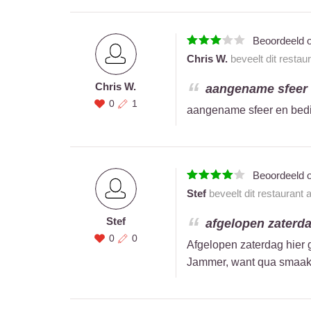
Beoordeeld 
Chris W.
beveelt dit restau
Chris W.
aangename sfeer 
0
1
aangename sfeer en bed
Beoordeeld 
Stef
beveelt dit restaurant 
Stef
afgelopen zaterdag
0
0
Afgelopen zaterdag hier g
Jammer, want qua smaak z