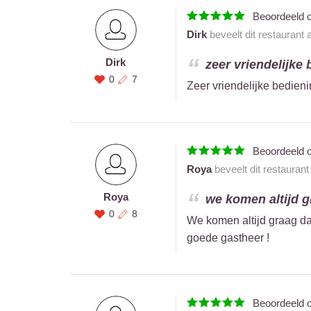
Beoordeeld 
Dirk
beveelt dit restaurant
Dirk
zeer vriendelijke 
0
7
Zeer vriendelijke bedienin
Beoordeeld 
Roya
beveelt dit restauran
Roya
we komen altijd gr
0
8
We komen altijd graag daa
goede gastheer !
Beoordeeld 