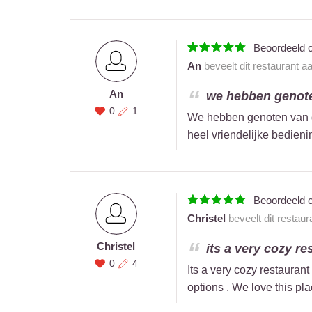
Beoordeeld 
An
beveelt dit restaurant a
An
we hebben genoten
0
1
We hebben genoten van d
heel vriendelijke bedien
Beoordeeld 
Christel
beveelt dit restaur
Christel
its a very cozy re
0
4
Its a very cozy restauran
options . We love this pl