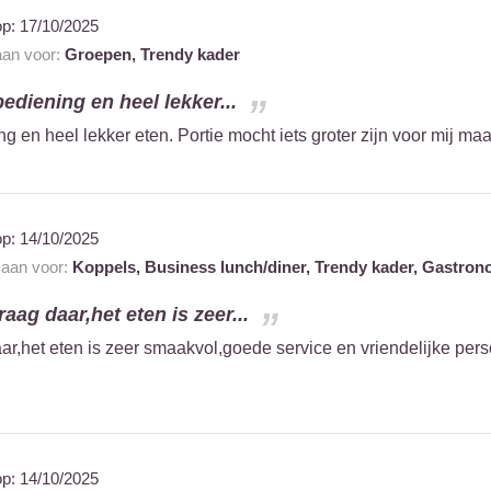
op:
17/10/2025
 aan voor:
Groepen,
Trendy kader
bediening en heel lekker...
g en heel lekker eten. Portie mocht iets groter zijn voor mij maar
op:
14/10/2025
t aan voor:
Koppels,
Business lunch/diner,
Trendy kader,
Gastron
aag daar,het eten is zeer...
r,het eten is zeer smaakvol,goede service en vriendelijke perso
op:
14/10/2025