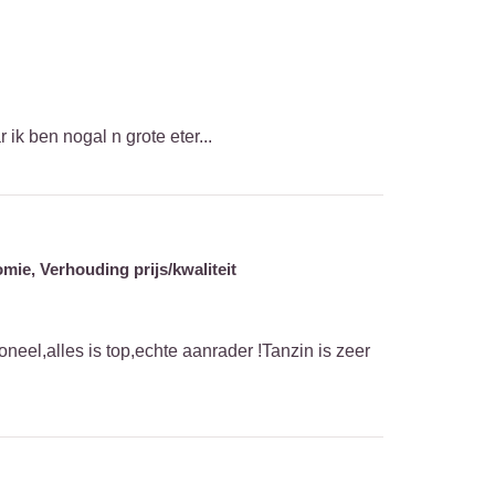
 ik ben nogal n grote eter...
omie,
Verhouding prijs/kwaliteit
neel,alles is top,echte aanrader !Tanzin is zeer