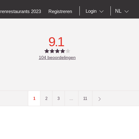
NL
Login
rrenrestaurants 2023
Registreren
9.1
104
beoordelingen
1
2
3
...
11