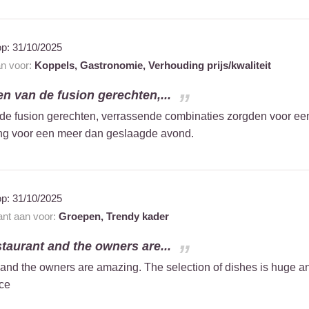
op:
31/10/2025
an voor:
Koppels,
Gastronomie,
Verhouding prijs/kwaliteit
 van de fusion gerechten,...
e fusion gerechten, verrassende combinaties zorgden voor e
ing voor een meer dan geslaagde avond.
op:
31/10/2025
ant aan voor:
Groepen,
Trendy kader
staurant and the owners are...
t and the owners are amazing. The selection of dishes is huge 
ace