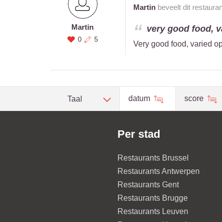
Martin
beveelt dit restaura
Martin
very good food, va
0
5
Very good food, varied op
datum
score
Taal
Per stad
Restaurants Brussel
Restaurants Antwerpen
Restaurants Gent
Restaurants Brugge
Restaurants Leuven