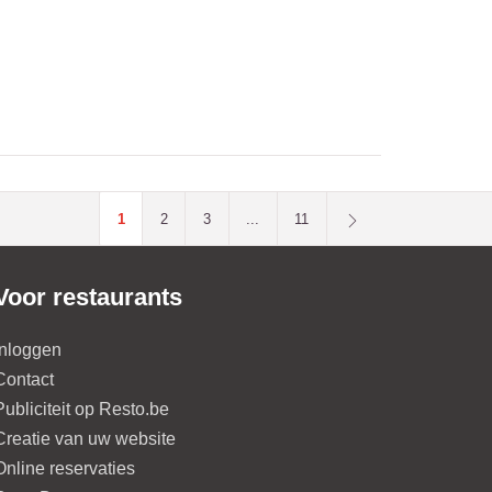
1
2
3
...
11
Voor restaurants
Inloggen
Contact
Publiciteit op Resto.be
Creatie van uw website
Online reservaties