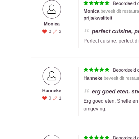
Beoordeeld 
Monica
beveelt dit restaur
prijs/kwaliteit
Monica
perfect cuisine, pe
0
3
Perfect cuisine, perfect di
Beoordeeld 
Hanneke
beveelt dit restau
Hanneke
erg goed eten. sne
0
1
Erg goed eten. Snelle en 
omgeving.
Beoordeeld 