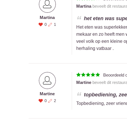
Martina
beveelt dit restaur
Martina
het eten was super
0
1
Het eten was superlekker 
mekaar en zo heeft men we
veel volk op een kleine o
herhaling vatbaar .
Beoordeeld 
Martine
beveelt dit restaur
Martine
topbediening, zeer
0
2
Topbediening, zeer vriend