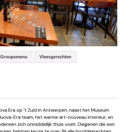
Groupsmenu
Vleesgerechten
uova-Era team, het warme art-nouveau interieur, en
edereen zich onmiddellijk thuis voelt. Diegenen die een
n eraan, hebben keuze te over. Bij alle hoofdgerechten