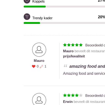
27
Koppels
20
Trendy kader
Beoordeeld 
Mauro
beveelt dit restaura
prijs/kwaliteit
Mauro
amazing food and 
0
1
Amazing food and servic
Beoordeeld 
Erwin
beveelt dit restauran