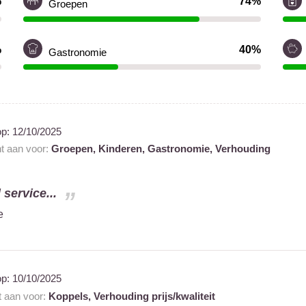
%
74%
Groepen
%
40%
Gastronomie
op:
12/10/2025
nt aan voor:
Groepen,
Kinderen,
Gastronomie,
Verhouding
service...
e
op:
10/10/2025
t aan voor:
Koppels,
Verhouding prijs/kwaliteit