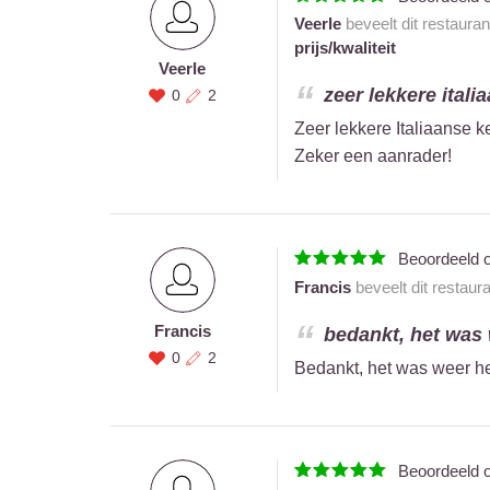
Veerle
beveelt dit restaura
prijs/kwaliteit
Veerle
zeer lekkere itali
0
2
Zeer lekkere Italiaanse k
Zeker een aanrader!
Beoordeeld 
Francis
beveelt dit restaur
Francis
bedankt, het was w
0
2
Bedankt, het was weer hee
Beoordeeld 