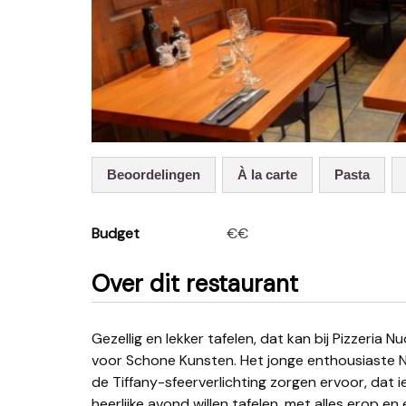
Beoordelingen
À la carte
Pasta
Budget
€€
Over dit restaurant
Gezellig en lekker tafelen, dat kan bij Pizzeria Nuova Era op 't Zuid in Antwerpen, naast het Museum
voor Schone Kunsten. Het jonge enthousiaste N
de Tiffany-sfeerverlichting zorgen ervoor, dat i
heerlijke avond willen tafelen, met alles erop e