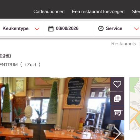
Cadeaubonnen
Een restaurant toevoegen
Ste
Keukentype
Service
Restaurants
ingen
(
)
CENTRUM
t Zuid