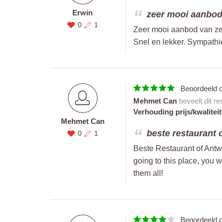
Erwin
zeer mooi aanbod 
0
1
Zeer mooi aanbod van zee
Snel en lekker. Sympathi
Beoordeeld 
Mehmet Can
beveelt dit r
Verhouding prijs/kwaliteit
Mehmet Can
beste restaurant o
0
1
Beste Restaurant of Antwe
going to this place, you w
them all!
Beoordeeld 