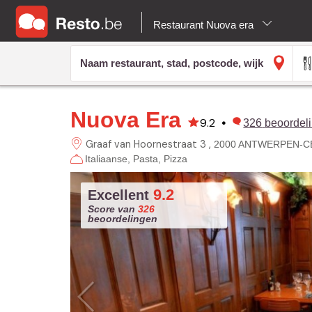
Restaurant Nuova era
Nuova Era
9.2
•
326
beoordel
Graaf van Hoornestraat 3
2000 ANTWERPEN-
Italiaanse
Pasta
Pizza
9.2
Excellent
Score van
326
beoordelingen