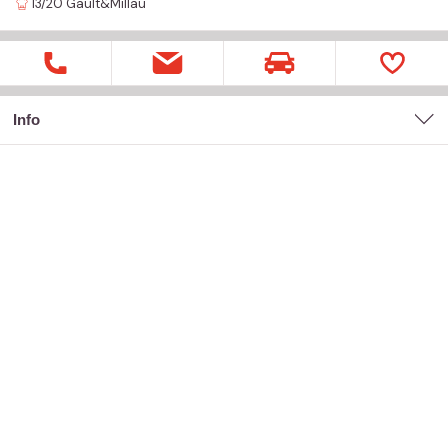
13/20
Gault&Millau
Info