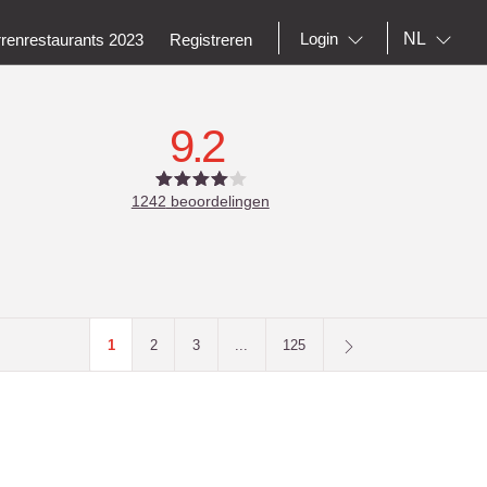
NL
Login
rrenrestaurants 2023
Registreren
9.2
1242
beoordelingen
1
2
3
...
125