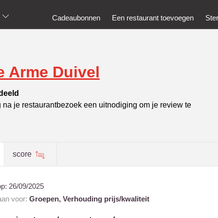
Cadeaubonnen
Een restaurant toevoegen
Ste
e Arme Duivel
deeld
g na je restaurantbezoek een uitnodiging om je review te
score
op:
26/09/2025
 aan voor:
Groepen,
Verhouding prijs/kwaliteit