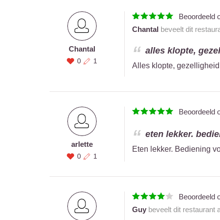
Beoordeeld 
Chantal
beveelt dit restaur
Chantal
alles klopte, geze
0
1
Alles klopte, gezellighei
Beoordeeld 
eten lekker. bedie
arlette
Eten lekker. Bediening vo
0
1
Beoordeeld 
Guy
beveelt dit restaurant