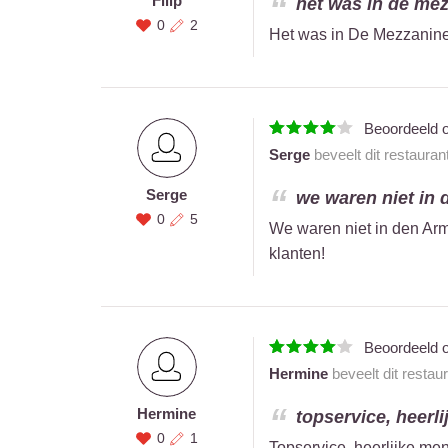
Filip
het was in de mez
0
2
Het was in De Mezzanine,
Beoordeeld 
Serge
beveelt dit restauran
Serge
we waren niet in d
0
5
We waren niet in den Arm
klanten!
Beoordeeld 
Hermine
beveelt dit restau
Hermine
topservice, heerli
0
1
Topservice, heerlijke me