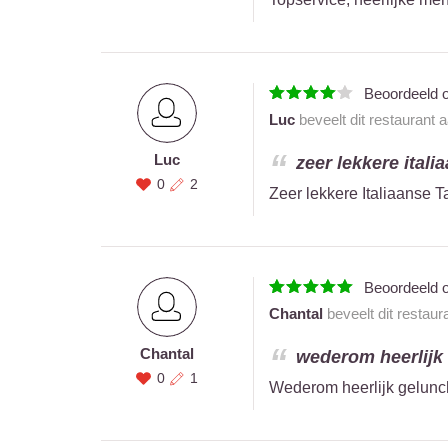
Beoordeeld 
Luc
beveelt dit restaurant 
Luc
zeer lekkere italia
0
2
Zeer lekkere Italiaanse T
Beoordeeld 
Chantal
beveelt dit restaur
Chantal
wederom heerlijk 
0
1
Wederom heerlijk gelunch