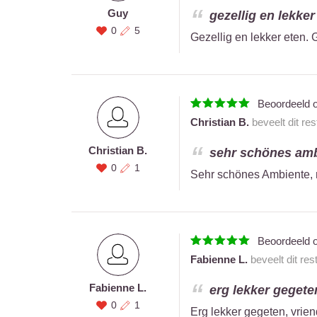
Guy
gezellig en lekker
0
5
Gezellig en lekker eten.
Beoordeeld 
Christian B.
beveelt dit re
Christian B.
sehr schönes ambi
0
1
Sehr schönes Ambiente, 
Beoordeeld 
Fabienne L.
beveelt dit res
Fabienne L.
erg lekker gegeten
0
1
Erg lekker gegeten, vrien