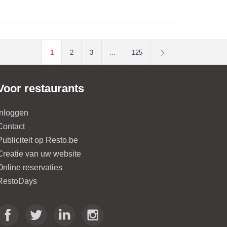
1
2
3
...
125
Voor restaurants
Inloggen
Contact
Publiciteit op Resto.be
Creatie van uw website
Online reservaties
RestoDays