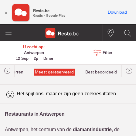
Resto.be
×
Download
Gratis - Google Play
U zocht op:
Antwerpen
Filter
12 Sep
2p
Diner
helinsterren
Meest gereserveerd
Best beoordeeld
Het spijt ons, maar er zijn geen zoekresultaten.
Restaurants in Antwerpen
Antwerpen, het centrum van de
diamantindustrie
, de